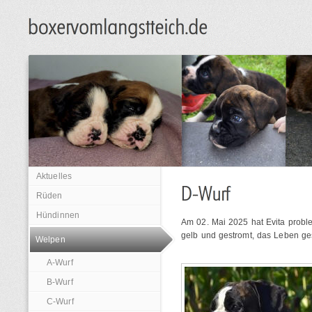
Aktuelles
Rüden
Hündinnen
Am 02. Mai 2025 hat Evita prob
gelb und gestromt, das Leben ge
Welpen
A-Wurf
B-Wurf
C-Wurf